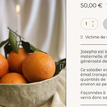
50,00 €
Victime de 
Josepha est 
maternelle, d
générosité de 
Ce saladier e
émail transpa
quantités de 
environ six p
Façonnées à l
verra donc sa 